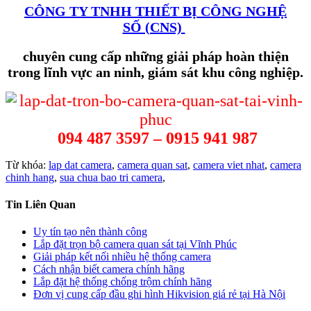
CÔNG TY TNHH THIẾT BỊ CÔNG NGHỆ
SỐ (CNS)
chuyên cung cấp những giải pháp hoàn thiện
trong lĩnh vực an ninh, giám sát khu công nghiệp.
094 487 3597 – 0915 941 987
Từ khóa:
lap dat camera
,
camera quan sat
,
camera viet nhat
,
camera
chinh hang
,
sua chua bao tri camera
,
Tin Liên Quan
Uy tín tạo nên thành công
Lắp đặt trọn bộ camera quan sát tại Vĩnh Phúc
Giải pháp kết nối nhiều hệ thống camera
Cách nhận biết camera chính hãng
Lắp đặt hệ thống chống trộm chính hãng
Đơn vị cung cấp đầu ghi hình Hikvision giá rẻ tại Hà Nội