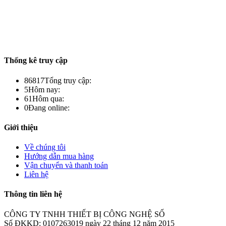
Thống kê truy cập
86817
Tổng truy cập:
5
Hôm nay:
61
Hôm qua:
0
Đang online:
Giới thiệu
Về chúng tôi
Hướng dẫn mua hàng
Vận chuyển và thanh toán
Liên hệ
Thông tin liên hệ
CÔNG TY TNHH THIẾT BỊ CÔNG NGHỆ SỐ
Số ĐKKD: 0107263019 ngày 22 tháng 12 năm 2015