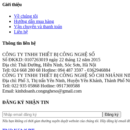
Giới thiệu
Về chúng tôi
Hướng dẫn mua hàng
Vận chuyển và thanh toán
Liên hệ
Thông tin liên hệ
CÔNG TY TNHH THIẾT BỊ CÔNG NGHỆ SỐ
Số ĐKKD: 0107263019 ngày 22 tháng 12 năm 2015
Địa chỉ: Thái Đường, Hiền Ninh, Sóc Sơn, Hà Nội
Tell: 024 668 280 68 Hotline: 094 487 3597 - 0362946884
CÔNG TY TNHH THIẾT BỊ CÔNG NGHỆ SỐ CHI NHÁNH NI
Địa chỉ: Phố 3, Thị trấn Yên Ninh, Huyện Yên Khánh, Thành Phố N
Tell: 022 935 05868 Hotline: 0917369588
Email: kinhdoanh.congngheso@gmail.com
ĐĂNG KÝ NHẬN TIN
Nếu bạn không có thời gian thường xuyên duyệt website của chúng tôi. Hãy đăng ký email để