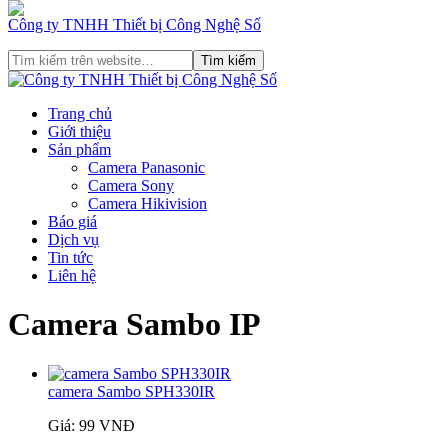
Công ty TNHH Thiết bị Công Nghệ Số
Trang chủ
Giới thiệu
Sản phẩm
Camera Panasonic
Camera Sony
Camera Hikivision
Báo giá
Dịch vụ
Tin tức
Liên hệ
Camera Sambo IP
camera Sambo SPH330IR
Giá: 99 VNĐ