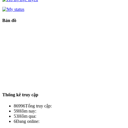
Bản đồ
Thống kê truy cập
86996
Tổng truy cập:
59
Hôm nay:
53
Hôm qua:
6
Đang online: