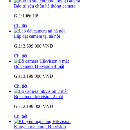
Bảo trì sửa chữa hệ thống camera
Giá: Liên Hệ
Chi tiết
Lắp đặt camera tại hà nội
Giá: 3.699.000 VNĐ
Chi tiết
Bộ camera Hikvision 4 mắt
Giá: 3.199.000 VNĐ
Chi tiết
Bộ camera hikvision 2 mắt
Giá: 2.199.000 VNĐ
Chi tiết
Khuyến mại cùng Hikvision