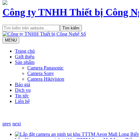
Công ty TNHH Thiết bị Công N
MENU
Trang chủ
Giới thiệu
Sản phẩm
Camera Panasonic
Camera Sony
Camera Hikivision
Báo giá
Dịch vụ
Tin tức
Liên hệ
prev
next