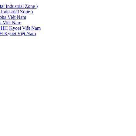
Industrial Zone )
ha Việt Nam
HH Kyoei Việt Nam