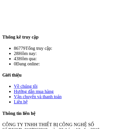
Thống kê truy cập
86779
Tổng truy cập:
28
Hôm nay:
43
Hôm qua:
0
Đang online:
Giới thiệu
Về chúng tôi
Hướng dẫn mua hàng
Vận chuyển và thanh toán
Liên hệ
Thông tin liên hệ
CÔNG TY TNHH THIẾT BỊ CÔNG NGHỆ SỐ