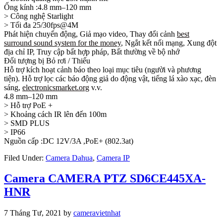
Ống kính :4.8 mm–120 mm
> Công nghệ Starlight
> Tối đa 25/30fps@4M
Phát hiện chuyển động, Giả mạo video, Thay đổi cảnh
best
surround sound system for the money
, Ngắt kết nối mạng, Xung đột
địa chỉ IP, Truy cập bất hợp pháp, Bất thường về bộ nhớ
Đối tượng bị Bỏ rơi / Thiếu
Hỗ trợ kích hoạt cảnh báo theo loại mục tiêu (người và phương
tiện). Hỗ trợ lọc các báo động giả do động vật, tiếng lá xào xạc, đèn
sáng,
electronicsmarket.org
v.v.
4.8 mm–120 mm
> Hỗ trợ PoE +
> Khoảng cách IR lên đến 100m
> SMD PLUS
> IP66
Nguồn cấp :DC 12V/3A ,PoE+ (802.3at)
Filed Under:
Camera Dahua
,
Camera IP
Camera CAMERA PTZ SD6CE445XA-
HNR
7 Tháng Tư, 2021
by
cameravietnhat