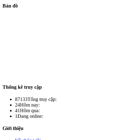
Bản đồ
Thống kê truy cập
87133
Tổng truy cập:
24
Hôm nay:
41
Hôm qua:
1
Đang online:
Giới thiệu