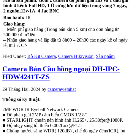
Mô tả sản phẩm: Gồm 2 camera độ phân giải HD và 1 đầu ghi
hình 4 kênh Full HD, 1 Ổ cứng lưu dữ liệu trong vòng 7 ngày,
2 nguồn,12v-1A, 4 Jac BNC
Bảo hành:
18
Giao hàng:
– Miễn phí giao hàng (Trong bán kính 5 km) cho đơn hàng từ
500.000 đ trở lên
– Nhận giao hàng và lắp đặt từ 8h00 – 20h30 các ngày kể cả ngày
lễ, thứ 7, CN
Filed Under:
Bộ Kit Camera
,
Camera Hikivision
,
Sản phẩm
Camera Bán Cầu hồng ngoại DH-IPC-
HDW4241T-ZS
29 Tháng Hai, 2024
by
cameravietnhat
Thông số kỹ thuật:
2MP WDR IR Eyeball Network Camera
■ Độ phân giải 2MP cảm biến CMOS 1/2.8”
■ STARLIGHT chuẩn nén hình ảnh H.265+, 25/30fps@1080P,
■ Độ nhạy sáng tối thiểu 0.002Lux@F1.5
■ Chống ngược sáng WDR( 120dB) , chế độ ngày đêm(ICR), bù