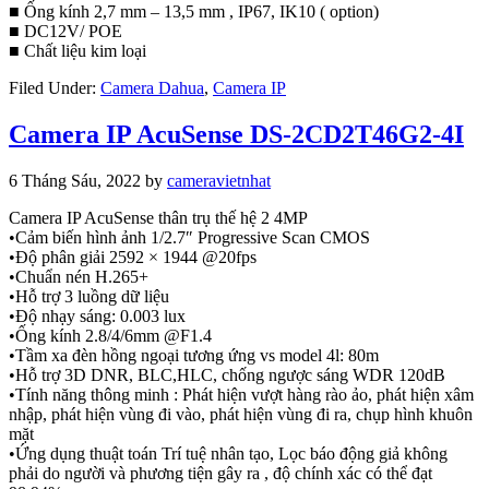
■ Ống kính 2,7 mm – 13,5 mm , IP67, IK10 ( option)
■ DC12V/ POE
■ Chất liệu kim loại
Filed Under:
Camera Dahua
,
Camera IP
Camera IP AcuSense DS-2CD2T46G2-4I
6 Tháng Sáu, 2022
by
cameravietnhat
Camera IP AcuSense thân trụ thế hệ 2 4MP
•Cảm biến hình ảnh 1/2.7″ Progressive Scan CMOS
•Độ phân giải 2592 × 1944 @20fps
•Chuẩn nén H.265+
•Hỗ trợ 3 luồng dữ liệu
•Độ nhạy sáng: 0.003 lux
•Ống kính 2.8/4/6mm @F1.4
•Tầm xa đèn hồng ngoại tương ứng vs model 4l: 80m
•Hỗ trợ 3D DNR, BLC,HLC, chống ngược sáng WDR 120dB
•Tính năng thông minh : Phát hiện vượt hàng rào ảo, phát hiện xâm
nhập, phát hiện vùng đi vào, phát hiện vùng đi ra, chụp hình khuôn
mặt
•Ứng dụng thuật toán Trí tuệ nhân tạo, Lọc báo động giả không
phải do người và phương tiện gây ra , độ chính xác có thể đạt