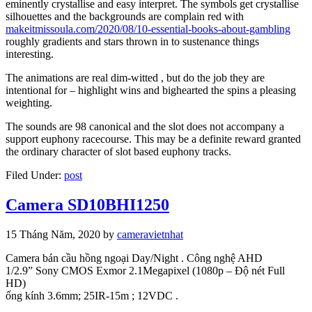
eminently crystallise and easy interpret. The symbols get crystallise
silhouettes and the backgrounds are complain red with
makeitmissoula.com/2020/08/10-essential-books-about-gambling
roughly gradients and stars thrown in to sustenance things
interesting.
The animations are real dim-witted , but do the job they are
intentional for – highlight wins and bighearted the spins a pleasing
weighting.
The sounds are 98 canonical and the slot does not accompany a
support euphony racecourse. This may be a definite reward granted
the ordinary character of slot based euphony tracks.
Filed Under:
post
Camera SD10BHI1250
15 Tháng Năm, 2020
by
cameravietnhat
Camera bán cầu hồng ngoại Day/Night . Công nghệ AHD
1/2.9” Sony CMOS Exmor 2.1Megapixel (1080p – Độ nét Full
HD)
ống kính 3.6mm; 25IR-15m ; 12VDC .