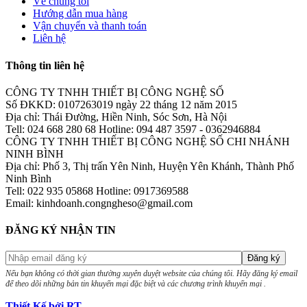
Về chúng tôi
Hướng dẫn mua hàng
Vận chuyển và thanh toán
Liên hệ
Thông tin liên hệ
CÔNG TY TNHH THIẾT BỊ CÔNG NGHỆ SỐ
Số ĐKKD: 0107263019 ngày 22 tháng 12 năm 2015
Địa chỉ: Thái Đường, Hiền Ninh, Sóc Sơn, Hà Nội
Tell: 024 668 280 68 Hotline: 094 487 3597 - 0362946884
CÔNG TY TNHH THIẾT BỊ CÔNG NGHỆ SỐ CHI NHÁNH
NINH BÌNH
Địa chỉ: Phố 3, Thị trấn Yên Ninh, Huyện Yên Khánh, Thành Phố
Ninh Bình
Tell: 022 935 05868 Hotline: 0917369588
Email: kinhdoanh.congngheso@gmail.com
ĐĂNG KÝ NHẬN TIN
Nếu bạn không có thời gian thường xuyên duyệt website của chúng tôi. Hãy đăng ký email
để theo dõi những bản tin khuyến mại đặc biệt và các chương trình khuyến mại .
Thiết Kế bởi RT