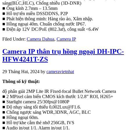
sáng(BLC,HLC), Chống nhiễu (3D-DNR)
■ Ống kính 2.7mm – 13.5mm
■ Hỗ trợ tên miền DSSDDNS, P2P
■ Phát hiện thông minh: Hàng rào ảo, Xâm nhập.
■ Hồng ngoại 40m. Chuẩn chống nước IP67.
■ Điện áp 12V DC/PoE (802.3af), công suất <6.4W
Filed Under:
Camera Dahua
,
Camera IP
Camera IP thân trụ hồng ngoại DH-IPC-
HFW4241T-ZS
29 Tháng Hai, 2024
by
cameravietnhat
Thông số kỹ thuật:
độ phân giải 2MP Lite IR Fixed-focal Bullet Network Camera
■ 2 MPixel cảm biến CMOS kích thước 1/2.8” ROI, H265+
■ Starlight camera 25/30fps@1080P
■ Độ nhạy sáng tối thiểu 0,002Lux@F1.6.
■ Chống ngược sáng WDR,3DNR, AGC, BLC
■ Hồng ngoại 60m.
■ Hỗ trợ khe cắm thẻ nhớ 256GB, IVS
■ Audio in/out 1/1. Alarm in/out 1/1.