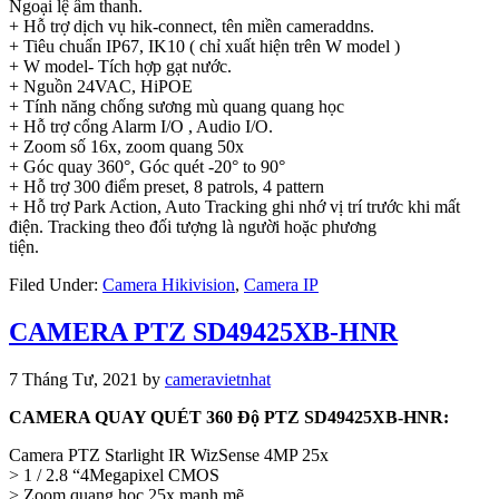
Ngoại lệ âm thanh.
+ Hỗ trợ dịch vụ hik-connect, tên miền cameraddns.
+ Tiêu chuẩn IP67, IK10 ( chỉ xuất hiện trên W model )
+ W model- Tích hợp gạt nước.
+ Nguồn 24VAC, HiPOE
+ Tính năng chống sương mù quang quang học
+ Hỗ trợ cổng Alarm I/O , Audio I/O.
+ Zoom số 16x, zoom quang 50x
+ Góc quay 360°, Góc quét -20° to 90°
+ Hỗ trợ 300 điểm preset, 8 patrols, 4 pattern
+ Hỗ trợ Park Action, Auto Tracking ghi nhớ vị trí trước khi mất
điện. Tracking theo đối tượng là người hoặc phương
tiện.
electronicsmarket.org
Filed Under:
Camera Hikivision
,
Camera IP
CAMERA PTZ SD49425XB-HNR
7 Tháng Tư, 2021
by
cameravietnhat
CAMERA QUAY QUÉT 360 Độ PTZ SD49425XB-HNR:
Camera PTZ Starlight IR WizSense 4MP 25x
> 1 / 2.8 “4Megapixel CMOS
> Zoom quang học 25x mạnh mẽ