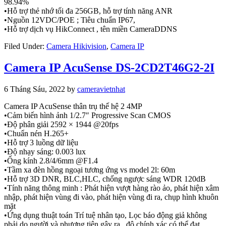
98.94%
•Hỗ trợ thẻ nhớ tối đa 256GB, hỗ trợ tính năng ANR
•Nguồn 12VDC/POE ; Tiêu chuẩn IP67,
•Hỗ trợ dịch vụ HikConnect , tên miền CameraDDNS
Filed Under:
Camera Hikivision
,
Camera IP
Camera IP AcuSense DS-2CD2T46G2-2I
6 Tháng Sáu, 2022
by
cameravietnhat
Camera IP AcuSense thân trụ thế hệ 2 4MP
•Cảm biến hình ảnh 1/2.7″ Progressive Scan CMOS
•Độ phân giải 2592 × 1944 @20fps
•Chuẩn nén H.265+
•Hỗ trợ 3 luồng dữ liệu
•Độ nhạy sáng: 0.003 lux
•Ống kính 2.8/4/6mm @F1.4
•Tầm xa đèn hồng ngoại tương ứng vs model 2l: 60m
•Hỗ trợ 3D DNR, BLC,HLC, chống ngược sáng WDR 120dB
•Tính năng thông minh : Phát hiện vượt hàng rào ảo, phát hiện xâm
nhập, phát hiện vùng đi vào, phát hiện vùng đi ra, chụp hình khuôn
mặt
•Ứng dụng thuật toán Trí tuệ nhân tạo, Lọc báo động giả không
phải do người và phương tiện gây ra , độ chính xác có thể đạt