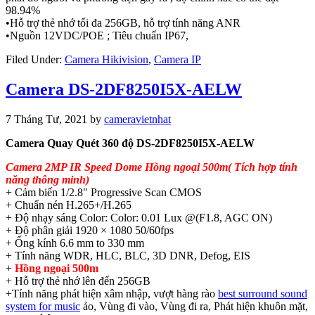
98.94%
•Hỗ trợ thẻ nhớ tối đa 256GB, hỗ trợ tính năng ANR
•Nguồn 12VDC/POE ; Tiêu chuẩn IP67,
Filed Under:
Camera Hikivision
,
Camera IP
Camera DS-2DF8250I5X-AELW
7 Tháng Tư, 2021
by
cameravietnhat
Camera Quay Quét 360 độ DS-2DF8250I5X-AELW
Camera 2MP IR Speed Dome Hồng ngoại 500m( Tích hợp tính
năng thông minh)
+ Cảm biến 1/2.8″ Progressive Scan CMOS
+ Chuẩn nén H.265+/H.265
+ Độ nhạy sáng Color: Color: 0.01 Lux @(F1.8, AGC ON)
+ Độ phân giải 1920 × 1080 50/60fps
+ Ống kính 6.6 mm to 330 mm
+ Tính năng WDR, HLC, BLC, 3D DNR, Defog, EIS
+
Hồng ngoại 500m
+ Hỗ trợ thẻ nhớ lên đến 256GB
+Tính năng phát hiện xâm nhập, vượt hàng rào
best surround sound
system for music
ảo, Vùng đi vào, Vùng đi ra, Phát hiện khuôn mặt,