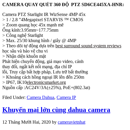
CAMERA QUAY QUÉT 360 ĐỘ PTZ SD6CE445XA-HNR:
Camera PTZ Starlight IR WizSense 4MP 45x
> 1 / 2.8 ”4Megapixel STARVIS ™ CMOS
> Zoom quang học 45x mạnh mẽ
Ống kính:3.95mm~177.75mm
> Công nghệ Starlight
> Max. 25/30 khung hình / giây @ 4MP
> Theo dõi tự động dựa trên
best surround sound system reviews
học sâu và bảo vệ chu vi
> Nhận diện khuôn mặt
Phát hiện chuyển động, giả mạo video, cảnh
thay đổi, ngắt kết nối mạng, địa chỉ IP
lỗi, Truy cập bất hợp pháp, Lưu trữ bất thường
> Khoảng cách hồng ngoại IR lên đến 250m
> IP67, IK10
electronicsmarket.org
Nguồn cấp :AC24V/3A(±25%), PoE+(802.3at)
Filed Under:
Camera Dahua
,
Camera IP
Khuyến mại lớn cùng dahua camera
12 Tháng Mười Hai, 2020
by
cameravietnhat