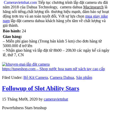
Cameravietnhat.com
Tiếp tục chương trình lắp đặt camera ưu đãi
năm 2018 của Dahua Technology, camera dahua
Macinsearch
là
hãng nổi tiếng,chất lượng tốt- thương hiệu mạnh, đảm bảo sự hoạt
động trơn tru và an toàn tuyệt đối, Với sự lựa chọn
mua giay nike
nam
lắp đặt camera dahua khách hàng yên tâm về chất lượng và
giá thành.
Bảo hành:
24
Giao hàng:
– Miễn phí giao hàng (Trong bán kính 5 km) cho đơn hàng từ
5000.000 đ trở lên
– Nhận giao hàng và lắp đặt từ 8h00 – 20h30 các ngày kể cả ngày
lễ, thứ 7, CN
https://tungshop.com – Shop nước hoa nam nữ xách tay cao cấp
Filed Under:
Bộ Kit Camera
,
Camera Dahua
,
Sản phẩm
Followup of Slot Ability Stars
15 Tháng Mười, 2020
by
cameravietnhat
Powerfulness Stars brushup