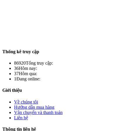
Thống kê truy cập
86920
Tổng truy cập:
36
Hôm nay:
37
Hôm qua:
1
Đang online:
Giới thiệu
Về chúng tôi
Hướng dẫn mua hàng
Vận chuyển và thanh toán
Liên hệ
Thông tin liên hệ