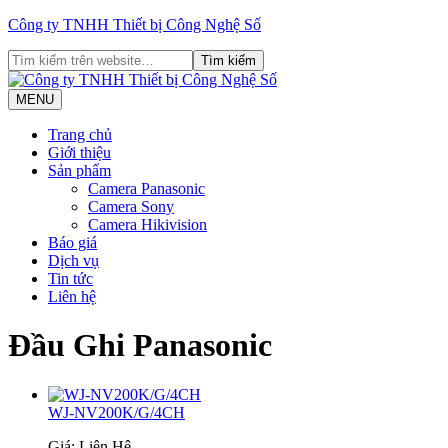
Công ty TNHH Thiết bị Công Nghệ Số
MENU
Trang chủ
Giới thiệu
Sản phẩm
Camera Panasonic
Camera Sony
Camera Hikivision
Báo giá
Dịch vụ
Tin tức
Liên hệ
Đầu Ghi Panasonic
WJ-NV200K/G/4CH
Giá: Liên Hệ