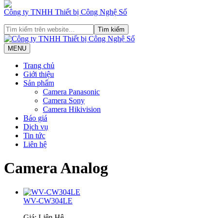
Công ty TNHH Thiết bị Công Nghệ Số
MENU
Trang chủ
Giới thiệu
Sản phẩm
Camera Panasonic
Camera Sony
Camera Hikivision
Báo giá
Dịch vụ
Tin tức
Liên hệ
Camera Analog
WV-CW304LE
Giá: Liên Hệ