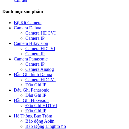
Chi tiết
Danh mục sản phẩm
Bộ Kit Camera
Camera Dahua
Camera HDCVI
Camera IP
Camera Hikivision
Camera HDTVI
Camera IP
Camera Panasonic
Camera IP
Camera Analog
Đầu Ghi hình Dahua
Camera HDCVI
Đầu Ghi IP
Đầu Ghi Panasonic
Đầu Ghi IP
Đầu Ghi Hikvision
Đầu Ghi HDTVI
Đầu Ghi IP
Hệ Thống Báo Trộm
Báo động Aolin
Báo Động LinghtSYS