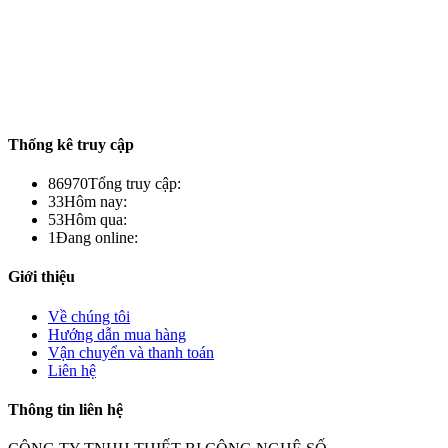
Thống kê truy cập
86970
Tổng truy cập:
33
Hôm nay:
53
Hôm qua:
1
Đang online:
Giới thiệu
Về chúng tôi
Hướng dẫn mua hàng
Vận chuyển và thanh toán
Liên hệ
Thông tin liên hệ