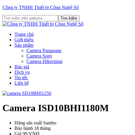
Công ty TNHH Thiết bị Công Nghệ Số
Trang chủ
Giới thiệu
Sản phẩm
Camera Panasonic
Camera Sony
Camera Hikivision
Báo giá
Dịch vụ
Tin tức
Liên hệ
Camera ISD10BHI1180M
Hãng sản xuất
Sambo
Bảo hành
18 tháng
Giá
99 VNĐ