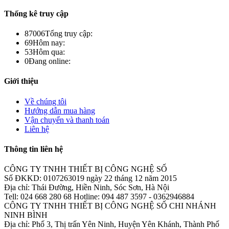
Thống kê truy cập
87006
Tổng truy cập:
69
Hôm nay:
53
Hôm qua:
0
Đang online:
Giới thiệu
Về chúng tôi
Hướng dẫn mua hàng
Vận chuyển và thanh toán
Liên hệ
Thông tin liên hệ
CÔNG TY TNHH THIẾT BỊ CÔNG NGHỆ SỐ
Số ĐKKD: 0107263019 ngày 22 tháng 12 năm 2015
Địa chỉ: Thái Đường, Hiền Ninh, Sóc Sơn, Hà Nội
Tell: 024 668 280 68 Hotline: 094 487 3597 - 0362946884
CÔNG TY TNHH THIẾT BỊ CÔNG NGHỆ SỐ CHI NHÁNH
NINH BÌNH
Địa chỉ: Phố 3, Thị trấn Yên Ninh, Huyện Yên Khánh, Thành Phố