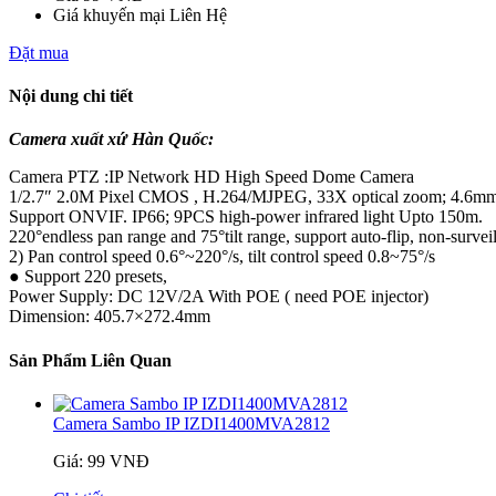
Giá khuyến mại
Liên Hệ
Đặt mua
Nội dung chi tiết
Camera xuất xứ Hàn Quốc:
Camera PTZ :IP Network HD High Speed Dome Camera
1/2.7″ 2.0M Pixel CMOS , H.264/MJPEG, 33X optical zoom; 4.6m
Support ONVIF. IP66; 9PCS high-power infrared light Upto 150m.
220°endless pan range and 75°tilt range, support auto-flip, non-survei
2) Pan control speed 0.6°~220°/s, tilt control speed 0.8~75°/s
● Support 220 presets,
Power Supply: DC 12V/2A With POE ( need POE injector)
Dimension: 405.7×272.4mm
Sản Phẩm Liên Quan
Camera Sambo IP IZDI1400MVA2812
Giá: 99 VNĐ