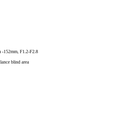
m -152mm, F1.2-F2.8
llance blind area