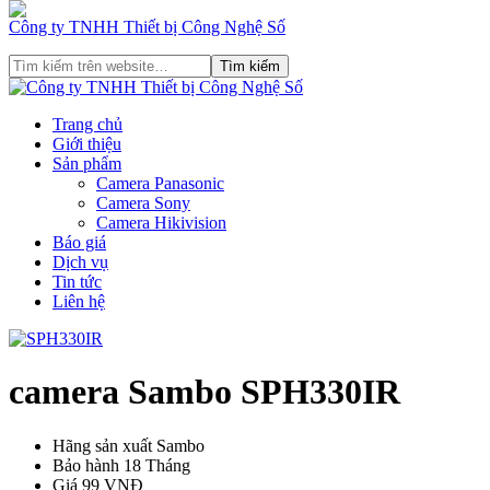
Công ty TNHH Thiết bị Công Nghệ Số
Trang chủ
Giới thiệu
Sản phẩm
Camera Panasonic
Camera Sony
Camera Hikivision
Báo giá
Dịch vụ
Tin tức
Liên hệ
camera Sambo SPH330IR
Hãng sản xuất
Sambo
Bảo hành
18 Tháng
Giá
99 VNĐ