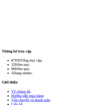
Thống kê truy cập
87059
Tổng truy cập:
32
Hôm nay:
90
Hôm qua:
1
Đang online:
Giới thiệu
Về chúng tôi
Hướng dẫn mua hàng
Vận chuyển và thanh toán
Liên hệ