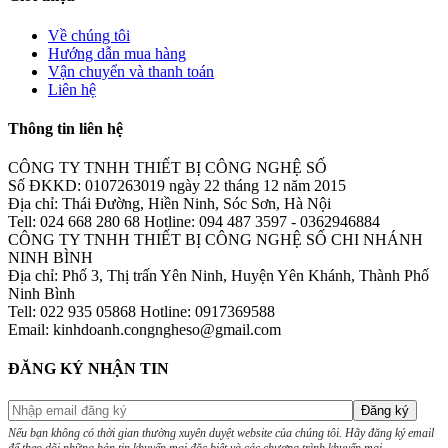
Về chúng tôi
Hướng dẫn mua hàng
Vận chuyển và thanh toán
Liên hệ
Thông tin liên hệ
CÔNG TY TNHH THIẾT BỊ CÔNG NGHỆ SỐ
Số ĐKKD: 0107263019 ngày 22 tháng 12 năm 2015
Địa chỉ: Thái Đường, Hiền Ninh, Sóc Sơn, Hà Nội
Tell: 024 668 280 68 Hotline: 094 487 3597 - 0362946884
CÔNG TY TNHH THIẾT BỊ CÔNG NGHỆ SỐ CHI NHÁNH
NINH BÌNH
Địa chỉ: Phố 3, Thị trấn Yên Ninh, Huyện Yên Khánh, Thành Phố
Ninh Bình
Tell: 022 935 05868 Hotline: 0917369588
Email: kinhdoanh.congngheso@gmail.com
ĐĂNG KÝ NHẬN TIN
Nếu bạn không có thời gian thường xuyên duyệt website của chúng tôi. Hãy đăng ký email
để theo dõi những bản tin khuyến mại đặc biệt và các chương trình khuyến mại .