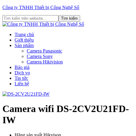
Công ty TNHH Thiết bị Công Nghệ Số
Trang chủ
Giới thiệu
Sản phẩm
Camera Panasonic
Camera Sony
Camera Hikivision
Báo giá
Dịch vụ
Tin tức
Liên hệ
Camera wifi DS-2CV2U21FD-
IW
Hãng sản xuất
Hikvison