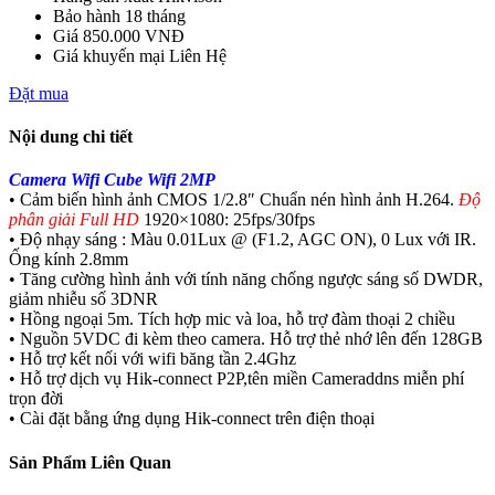
Bảo hành
18 tháng
Giá
850.000 VNĐ
Giá khuyến mại
Liên Hệ
Đặt mua
Nội dung chi tiết
Camera Wifi Cube Wifi 2MP
• Cảm biến hình ảnh CMOS 1/2.8″ Chuẩn nén hình ảnh H.264.
Độ
phân giải Full HD
1920×1080: 25fps/30fps
• Độ nhạy sáng : Màu 0.01Lux @ (F1.2, AGC ON), 0 Lux với IR.
Ống kính 2.8mm
• Tăng cường hình ảnh với tính năng chống ngược sáng số DWDR,
giảm nhiễu số 3DNR
• Hồng ngoại 5m. Tích hợp mic và loa, hỗ trợ đàm thoại 2 chiều
• Nguồn 5VDC đi kèm theo camera. Hỗ trợ thẻ nhớ lên đến 128GB
• Hỗ trợ kết nối với wifi băng tần 2.4Ghz
• Hỗ trợ dịch vụ Hik-connect P2P,tên miền Cameraddns miễn phí
trọn đời
• Cài đặt bằng ứng dụng Hik-connect trên điện thoại
Sản Phẩm Liên Quan