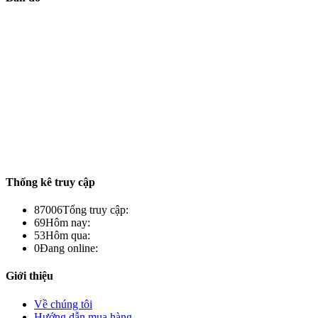
Thống kê truy cập
87006
Tổng truy cập:
69
Hôm nay:
53
Hôm qua:
0
Đang online:
Giới thiệu
Về chúng tôi
Hướng dẫn mua hàng