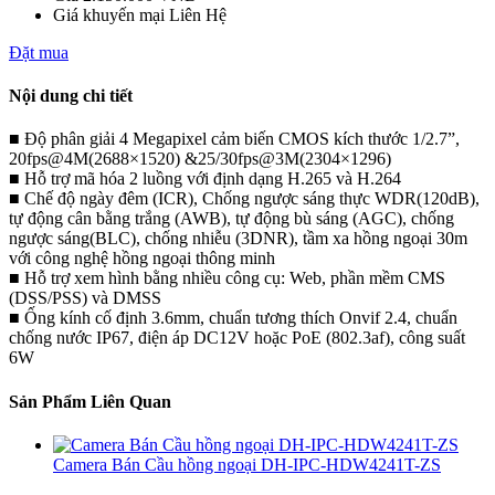
Giá khuyến mại
Liên Hệ
Đặt mua
Nội dung chi tiết
■ Độ phân giải 4 Megapixel cảm biến CMOS kích thước 1/2.7”,
20fps@4M(2688×1520) &25/30fps@3M(2304×1296)
■ Hỗ trợ mã hóa 2 luồng với định dạng H.265 và H.264
■ Chế độ ngày đêm (ICR), Chống ngược sáng thực WDR(120dB),
tự động cân bằng trắng (AWB), tự động bù sáng (AGC), chống
ngược sáng(BLC), chống nhiễu (3DNR), tầm xa hồng ngoại 30m
với công nghệ hồng ngoại thông minh
■ Hỗ trợ xem hình bằng nhiều công cụ: Web, phần mềm CMS
(DSS/PSS) và DMSS
■ Ống kính cố định 3.6mm, chuẩn tương thích Onvif 2.4, chuẩn
chống nước IP67, điện áp DC12V hoặc PoE (802.3af), công suất
6W
Sản Phẩm Liên Quan
Camera Bán Cầu hồng ngoại DH-IPC-HDW4241T-ZS