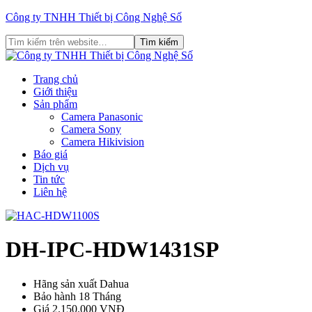
Công ty TNHH Thiết bị Công Nghệ Số
Trang chủ
Giới thiệu
Sản phẩm
Camera Panasonic
Camera Sony
Camera Hikivision
Báo giá
Dịch vụ
Tin tức
Liên hệ
DH-IPC-HDW1431SP
Hãng sản xuất
Dahua
Bảo hành
18 Tháng
Giá
2.150.000 VNĐ