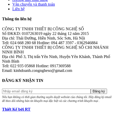
Vận chuyển và thanh toán
Liên hệ
Thông tin liên hệ
CÔNG TY TNHH THIẾT BỊ CÔNG NGHỆ SỐ
Số ĐKKD: 0107263019 ngày 22 tháng 12 năm 2015
Địa chỉ: Thái Đường, Hiền Ninh, Sóc Sơn, Hà Nội
Tell: 024 668 280 68 Hotline: 094 487 3597 - 0362946884
CÔNG TY TNHH THIẾT BỊ CÔNG NGHỆ SỐ CHI NHÁNH
NINH BÌNH
Địa chỉ: Phố 3, Thị trấn Yên Ninh, Huyện Yên Khánh, Thành Phố
Ninh Bình
Tell: 022 935 05868 Hotline: 0917369588
Email: kinhdoanh.congngheso@gmail.com
ĐĂNG KÝ NHẬN TIN
Nếu bạn không có thời gian thường xuyên duyệt website của chúng tôi. Hãy đăng ký email
để theo dõi những bản tin khuyến mại đặc biệt và các chương trình khuyến mại .
Thiết Kế bởi RT