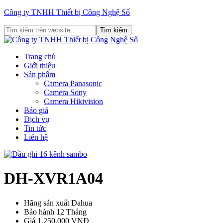
Công ty TNHH Thiết bị Công Nghệ Số
Trang chủ
Giới thiệu
Sản phẩm
Camera Panasonic
Camera Sony
Camera Hikivision
Báo giá
Dịch vụ
Tin tức
Liên hệ
DH-XVR1A04
Hãng sản xuất
Dahua
Bảo hành
12 Tháng
Giá
1.250.000 VNĐ