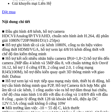
Giá khuyến mại
Liên Hệ
Đặt mua
Nội dung chi tiết
■ Đầu ghi hình 4/8 kênh, hỗ trợ camera
HDCVI/Analog/IP/TVI/AHD, chuẩn nén hình ảnh H.264, độ phân
giải 1080N/720P/960H/D1(1-25fps)
■ Hỗ trợ ghi hình tất cả các kênh 1080N, cổng ra tín hiệu video
đồng thời HDMI/VGA, hỗ trợ xem lại 4/8/16 kênh đồng thời với
chế độ tìm kiếm thông minh
■ Hỗ trợ kết nối nhiều nhãn hiệu camera IP(4+1,8+2) hỗ trợ lên đến
camera 2MP đầu 4 kênh và 5MP đầu 8, với chuẩn tương tích Onvif
16.12, hỗ trợ 1 ổ cứng 6TB, 2 cổng usd 2.0, 1 cổng mạng
RJ45(100M), hỗ trợ điều kiển quay quét 3D thông minh với giao
thức Dahua
■ Hỗ trợ xem lại và trực tiếp qua mạng máy tính, thiết bị di động, hỗ
trợ cấu hình thông minh qua P2P, Hỗ trợ Camera tích hợp Mic ghi
âm tất cả các kênh, 1 cổng audio vào ra hỗ trợ đàm thoại hai chiều,
chế độ chia màn hình 1/4 đối với đầu 4 cổng và 1/4/8/9 đối với đầu
8 cổng , quản lý đồng thời 128 tài khoản kết nối, điện áp DC
12V/1.5A công suất không ổ cứng 10W
■ Môi trường làm việc -10 ~ 55 độ C, kích thước