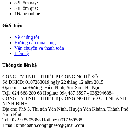
82
Hôm nay:
53
Hôm qua:
1
Đang online:
Giới thiệu
Về chúng tôi
Hướng dẫn mua hàng
Vận chuyển và thanh toán
Liên hệ
Thông tin liên hệ
CÔNG TY TNHH THIẾT BỊ CÔNG NGHỆ SỐ
Số ĐKKD: 0107263019 ngày 22 tháng 12 năm 2015
Địa chỉ: Thái Đường, Hiền Ninh, Sóc Sơn, Hà Nội
Tell: 024 668 280 68 Hotline: 094 487 3597 - 0362946884
CÔNG TY TNHH THIẾT BỊ CÔNG NGHỆ SỐ CHI NHÁNH
NINH BÌNH
Địa chỉ: Phố 3, Thị trấn Yên Ninh, Huyện Yên Khánh, Thành Phố
Ninh Bình
Tell: 022 935 05868 Hotline: 0917369588
Email: kinhdoanh.congngheso@gmail.com