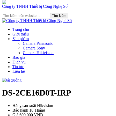
Công ty TNHH Thiết bị Công Nghệ Số
Trang chủ
Giới thiệu
Sản phẩm
Camera Panasonic
Camera Sony
Camera Hikivision
Báo giá
Dịch vụ
Tin tức
Liên hệ
DS-2CE16D0T-IRP
Hãng sản xuất
Hikvision
Bảo hành
18 Tháng
Giá
600.000 VNĐ