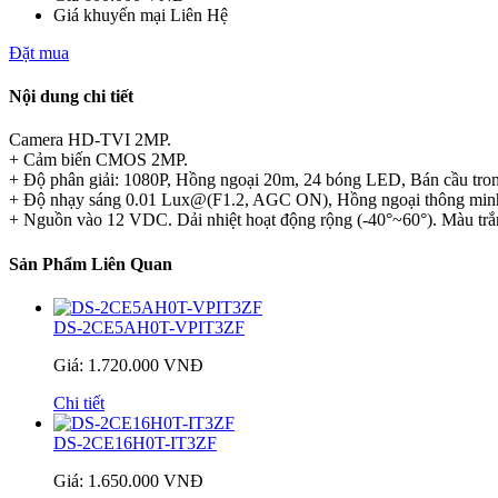
Giá khuyến mại
Liên Hệ
Đặt mua
Nội dung chi tiết
Camera HD-TVI 2MP.
+ Cảm biến CMOS 2MP.
+ Độ phân giải: 1080P, Hồng ngoại 20m, 24 bóng LED, Bán cầu tron
+ Độ nhạy sáng 0.01 Lux@(F1.2, AGC ON), Hồng ngoại thông minh
+ Nguồn vào 12 VDC. Dải nhiệt hoạt động rộng (-40°~60°). Màu 
Sản Phẩm Liên Quan
DS-2CE5AH0T-VPIT3ZF
Giá: 1.720.000 VNĐ
Chi tiết
DS-2CE16H0T-IT3ZF
Giá: 1.650.000 VNĐ