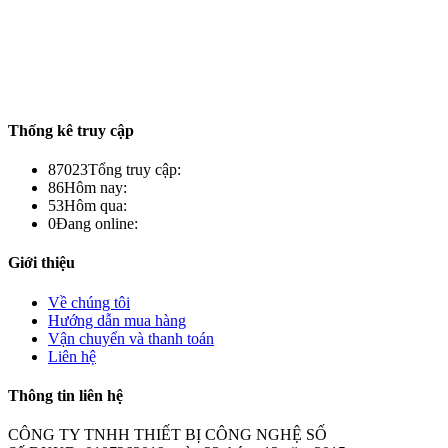
Thống kê truy cập
87023
Tổng truy cập:
86
Hôm nay:
53
Hôm qua:
0
Đang online:
Giới thiệu
Về chúng tôi
Hướng dẫn mua hàng
Vận chuyển và thanh toán
Liên hệ
Thông tin liên hệ
CÔNG TY TNHH THIẾT BỊ CÔNG NGHỆ SỐ