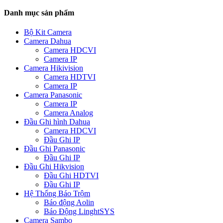
Danh mục sản phẩm
Bộ Kit Camera
Camera Dahua
Camera HDCVI
Camera IP
Camera Hikivision
Camera HDTVI
Camera IP
Camera Panasonic
Camera IP
Camera Analog
Đầu Ghi hình Dahua
Camera HDCVI
Đầu Ghi IP
Đầu Ghi Panasonic
Đầu Ghi IP
Đầu Ghi Hikvision
Đầu Ghi HDTVI
Đầu Ghi IP
Hệ Thống Báo Trộm
Báo động Aolin
Báo Động LinghtSYS
Camera Sambo