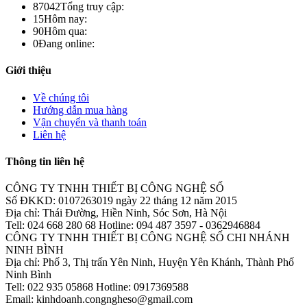
87042
Tổng truy cập:
15
Hôm nay:
90
Hôm qua:
0
Đang online:
Giới thiệu
Về chúng tôi
Hướng dẫn mua hàng
Vận chuyển và thanh toán
Liên hệ
Thông tin liên hệ
CÔNG TY TNHH THIẾT BỊ CÔNG NGHỆ SỐ
Số ĐKKD: 0107263019 ngày 22 tháng 12 năm 2015
Địa chỉ: Thái Đường, Hiền Ninh, Sóc Sơn, Hà Nội
Tell: 024 668 280 68 Hotline: 094 487 3597 - 0362946884
CÔNG TY TNHH THIẾT BỊ CÔNG NGHỆ SỐ CHI NHÁNH
NINH BÌNH
Địa chỉ: Phố 3, Thị trấn Yên Ninh, Huyện Yên Khánh, Thành Phố
Ninh Bình
Tell: 022 935 05868 Hotline: 0917369588
Email: kinhdoanh.congngheso@gmail.com