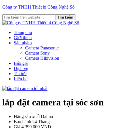
Công ty TNHH Thiết bị Công Nghệ Số
Trang chủ
Giới thiệu
Sản phẩm
Camera Panasonic
Camera Sony
Camera Hikivision
Báo giá
Dịch vụ
Tin tức
Liên hệ
lắp đặt camera tại sóc sơn
Hãng sản xuất
Dahua
Bảo hành
24 Tháng
Giá
4.399.000 VNĐ