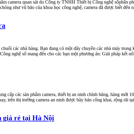
hẩm camera quan sát do Công ty TNHH Thiết bị Công nghệ sốphân phối đ
h chóng như vũ bão của khoa học công nghệ, camera đã được biết đến n
ra
 chuối các nhà hàng. Bạn đang có một dây chuyền các nhà máy trong k
 Công nghệ số mang đến cho các bạn một phương án: Giải pháp kết nối
ng cấp các sản phẩm camera, thiết bị an ninh chính hãng, hàng mới 
ay, trên thị trường camera an ninh được bày bán công khai, rộng rãi t
 giá rẻ tại Hà Nội