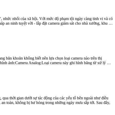
", nhức nhối của xã hội. Với mức độ phạm tội ngày càng tinh vi và có
háp an ninh tuyệt vời - lắp đặt camera giám sát cho nhà xưởng, khu …
ng băn khoăn không biết nên lựa chọn loại camera nào trên thị
uật hình ảnh:Camera Analog:Loại camera này ghi hình băng từ xử lý …
qua thời gian dưới sự tác động của các yếu tố bên ngoài như điều
ốt, an toàn, không bị hư hỏng trong những ngày mưa sắp tới. Sau đây,