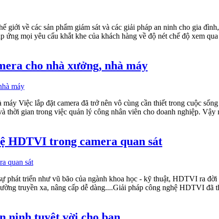
ế giới về các sản phẩm giám sát và các giải pháp an ninh cho gia đìn
áp ứng mọi yêu cẩu khắt khe của khách hàng về độ nét chế độ xem qua 
amera cho nhà xưởng, nhà máy
 máy Việc lắp đặt camera đã trở nên vô cùng cần thiết trong cuộc sốn
 và thời gian trong việc quản lý công nhân viên cho doanh nghiệp. Vậy
hệ HDTVI trong camera quan sát
 phát triển như vũ bão của ngành khoa học - kỹ thuật, HDTVI ra đời 
đường truyền xa, nâng cấp dễ dàng....Giải pháp công nghệ HDTVI đã t
n ninh tuyệt vời cho bạn