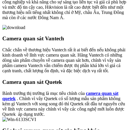
công nghiệp và khả năng cho sự sáng tạo liên tục và giá cả phù hợp
và mức độ tin cậy cao, Hikvision là rất cao được biết đến như một
thương hiệu nổi tiếng nhất không chỉ ở Mỹ, châu Âu, Trung Đông
mà còn ở các nước Đông Nam Á.
Camera quan sát Vantech
Chắc chắn về thương hiệu Vantech rất ít ai biết đến nếu không phải
kinh doanh về lĩnh vực camera quan sát. Hãng Vantech có những
dòng sản phẩm chuyên về camera quan sát hơn, chính vì vây sản
phẩm camera Vantech vẫn chiếm được thị phần khá lớn vì giá cả
cạnh tranh, chất lượng ổn định, và đặc biệc dịch vụ rất tốt.
Camera quan sát Quetek
Bành trướng thị trường là mục tiêu chính của
camera quan sát
quetek
. Chính vì vây Quetek có số lượng mẫu sản phẩm không
kém gì Vantech với song song đó thì Quetek rất đầu tư nguyên cứu
về lĩnh vực camera này chính vì vây các công nghệ mới luôn được
Quetek áp dụng trước.