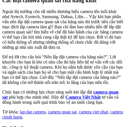
Các loại camera quan sát của hãng khác
Ngoài thị trường còn rất nhiều thương hiệu camera tên tuổi khác
như Avtech, Eyetech, Samsung, Dahua, Lilin… Vậy khi bạn phân
vân nên lắp đặt camera quan sát của hãng nào thì trước tiên cần biết
mục đích lắp camera làm gì? Bạn chi tầm bao nhiêu tiền để lắp đặt
camera quan sát? tìm hiểu về chế độ bảo hãnh của các hãng camera
vì thế bạn cần hỏi nhà cung cấp thật kỹ để lựa chọn. Bởi vì dù bạn
có hiểu thông số nhưng những thông số chưa chắc đã đúng với
những gì nhà sản xuất đã đưa ra.
Để trả lời cho câu hỏi “Nên lắp đặt camera của hãng nào?”. Lời
khuyên cho bạn là khi có nhu cầu thì hãy liên hệ tư vấn với các đối
tác, công ty kỹ thuật camera. Khi họ nắm bắt được yêu cầu của bạn
và ngân sách của bạn họ sẽ cho bạn một cấu hình hợp lý nhất mà
bạn có thể lựa chọn. Giờ đây “Nên lắp đặt camera của hãng nào?”
đã không còn trở thành nỗi trăn trở, lo lắng của bạn nữa rồi.
Chúc bạn có những lựa chọn sáng suốt khi lắp đặt
camera quan
sát
phù hợp cho mình nhé. Hãy để
Camera Việt Nhật
tư vấn và
đồng hành trong suốt quá trình bảo vệ an ninh cùng bạn.
Từ khóa:
lap dat camera
,
camera quan sat
,
camera viet nhat
,
camera
chinh hang
,