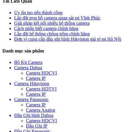
Tin Liên Quan
Uy tín tạo nên thành công
Lắp đặt trọn bộ camera quan sát tại Vĩnh Phúc
Giải pháp kết nối nhiều hệ thống camera
Cách nhận biết camera chính hãng
Lắp đặt hệ thống chống trộm chính hãng
Đơn vị cung cấp đầu ghi hình Hikvision giá rẻ tại Hà Nội
Danh mục sản phẩm
Bộ Kit Camera
Camera Dahua
Camera HDCVI
Camera IP
Camera Hikivision
Camera HDTVI
Camera IP
Camera Panasonic
Camera IP
Camera Analog
Đầu Ghi hình Dahua
Camera HDCVI
Đầu Ghi IP
Đầu Ghi Panasonic