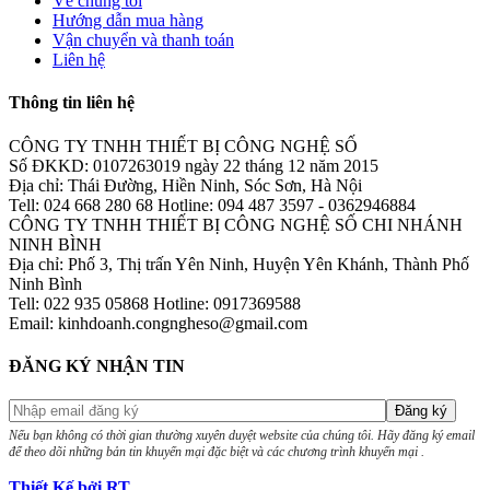
Về chúng tôi
Hướng dẫn mua hàng
Vận chuyển và thanh toán
Liên hệ
Thông tin liên hệ
CÔNG TY TNHH THIẾT BỊ CÔNG NGHỆ SỐ
Số ĐKKD: 0107263019 ngày 22 tháng 12 năm 2015
Địa chỉ: Thái Đường, Hiền Ninh, Sóc Sơn, Hà Nội
Tell: 024 668 280 68 Hotline: 094 487 3597 - 0362946884
CÔNG TY TNHH THIẾT BỊ CÔNG NGHỆ SỐ CHI NHÁNH
NINH BÌNH
Địa chỉ: Phố 3, Thị trấn Yên Ninh, Huyện Yên Khánh, Thành Phố
Ninh Bình
Tell: 022 935 05868 Hotline: 0917369588
Email: kinhdoanh.congngheso@gmail.com
ĐĂNG KÝ NHẬN TIN
Nếu bạn không có thời gian thường xuyên duyệt website của chúng tôi. Hãy đăng ký email
để theo dõi những bản tin khuyến mại đặc biệt và các chương trình khuyến mại .
Thiết Kế bởi RT