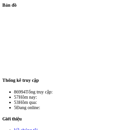
Bản đồ
Thống kê truy cập
86994
Tổng truy cập:
57
Hôm nay:
53
Hôm qua:
5
Đang online:
Giới thiệu