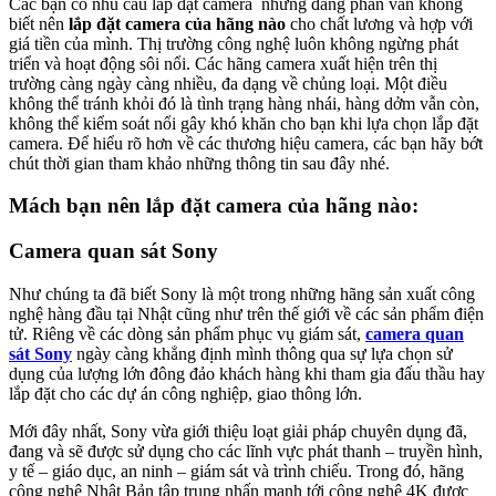
Các bạn có nhu cầu lắp đặt camera nhưng đang phân vân không
biết nên
lắp đặt camera của hãng nào
cho chất lương và hợp với
giá tiền của mình. Thị trường công nghệ luôn không ngừng phát
triển và hoạt động sôi nổi. Các hãng camera xuất hiện trên thị
trường càng ngày càng nhiều, đa dạng về chủng loại. Một điều
không thể tránh khỏi đó là tình trạng hàng nhái, hàng dởm vẫn còn,
không thể kiểm soát nổi gây khó khăn cho bạn khi lựa chọn lắp đặt
camera. Để hiểu rõ hơn về các thương hiệu camera, các bạn hãy bớt
chút thời gian tham khảo những thông tin sau đây nhé.
Mách bạn nên lắp đặt camera của hãng nào:
Camera quan sát Sony
Như chúng ta đã biết Sony là một trong những hãng sản xuất công
nghệ hàng đầu tại Nhật cũng như trên thế giới về các sản phẩm điện
tử. Riêng về các dòng sản phẩm phục vụ giám sát,
camera quan
sát Sony
ngày càng khẳng định mình thông qua sự lựa chọn sử
dụng của lượng lớn đông đảo khách hàng khi tham gia đấu thầu hay
lắp đặt cho các dự án công nghiệp, giao thông lớn.
Mới đây nhất, Sony vừa giới thiệu loạt giải pháp chuyên dụng đã,
đang và sẽ được sử dụng cho các lĩnh vực phát thanh – truyền hình,
y tế – giáo dục, an ninh – giám sát và trình chiếu. Trong đó, hãng
công nghệ Nhật Bản tập trung nhấn mạnh tới công nghệ 4K được