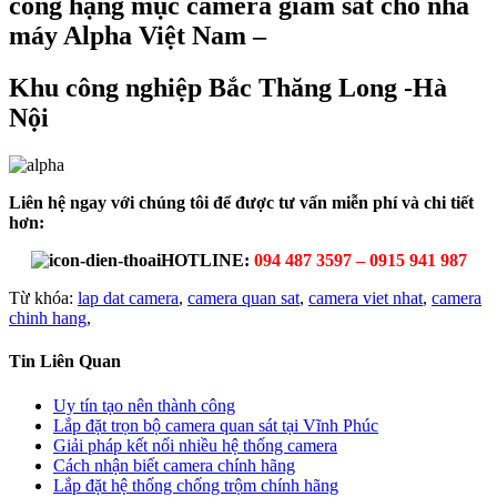
công hạng mục camera giám sát cho nhà
máy Alpha Việt Nam –
Khu công nghiệp Bắc Thăng Long -Hà
Nội
Liên hệ ngay với chúng tôi để được tư vấn miễn phí và chi tiết
hơn:
HOTLINE:
094 487 3597 – 0915 941 987
Từ khóa:
lap dat camera
,
camera quan sat
,
camera viet nhat
,
camera
chinh hang
,
Tin Liên Quan
Uy tín tạo nên thành công
Lắp đặt trọn bộ camera quan sát tại Vĩnh Phúc
Giải pháp kết nối nhiều hệ thống camera
Cách nhận biết camera chính hãng
Lắp đặt hệ thống chống trộm chính hãng