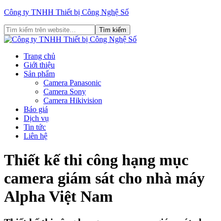
Công ty TNHH Thiết bị Công Nghệ Số
Trang chủ
Giới thiệu
Sản phẩm
Camera Panasonic
Camera Sony
Camera Hikivision
Báo giá
Dịch vụ
Tin tức
Liên hệ
Thiết kế thi công hạng mục
camera giám sát cho nhà máy
Alpha Việt Nam