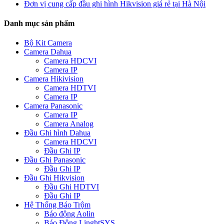
Đơn vị cung cấp đầu ghi hình Hikvision giá rẻ tại Hà Nội
Danh mục sản phẩm
Bộ Kit Camera
Camera Dahua
Camera HDCVI
Camera IP
Camera Hikivision
Camera HDTVI
Camera IP
Camera Panasonic
Camera IP
Camera Analog
Đầu Ghi hình Dahua
Camera HDCVI
Đầu Ghi IP
Đầu Ghi Panasonic
Đầu Ghi IP
Đầu Ghi Hikvision
Đầu Ghi HDTVI
Đầu Ghi IP
Hệ Thống Báo Trộm
Báo động Aolin
Báo Động LinghtSYS