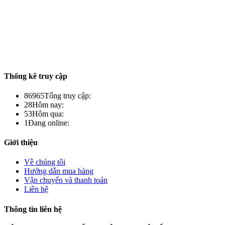
Thống kê truy cập
86965
Tổng truy cập:
28
Hôm nay:
53
Hôm qua:
1
Đang online:
Giới thiệu
Về chúng tôi
Hướng dẫn mua hàng
Vận chuyển và thanh toán
Liên hệ
Thông tin liên hệ