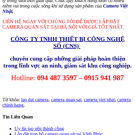
ty trong suốt thời gian qua. Chúc quý khách hàng luôn có nhiều
niềm vui trong cuộc sống khi sử dụng sản phẩm của
Camera Việt
Nhật.
LIÊN HỆ NGAY VỚI CHÚNG TÔI ĐỂ ĐƯỢC LẮP ĐẶT
CAMERA QUAN SÁT TẠI HÀ NỘI VỚI GIÁ TỐT NHẤT.
CÔNG TY TNHH THIẾT BỊ CÔNG NGHỆ
SỐ (CNS)
chuyên cung cấp những giải pháp hoàn thiện
trong lĩnh vực an ninh, giám sát khu công nghiệp.
Hotline:
094 487 3597 – 0915 941 987
Từ khóa:
lap dat camera
,
camera quan sat
,
camera viet nhat
,
camera
chinh hang
,
Tin Liên Quan
Uy tín tạo nên thành công
Lắp đặt trọn bộ camera quan sát tại Vĩnh Phúc