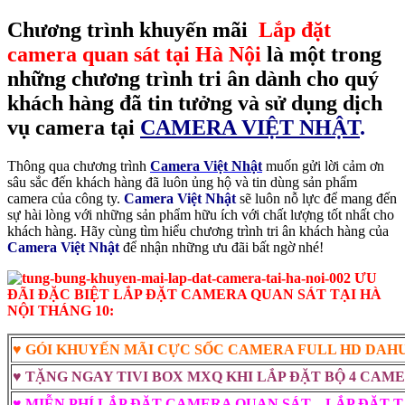
Chương trình khuyến mãi
Lắp đặt
camera quan sát tại Hà Nội
là một trong
những chương trình tri ân dành cho quý
khách hàng đã tin tưởng và sử dụng dịch
vụ camera tại
CAMERA VIỆT NHẬT
.
Thông qua chương trình
Camera Việt Nhật
muốn gửi lời cảm ơn
sâu sắc đến khách hàng đã luôn ủng hộ và tin dùng sản phẩm
camera của công ty.
Camera Việt Nhật
sẽ luôn nỗ lực để mang đến
sự hài lòng với những sản phẩm hữu ích với chất lượng tốt nhất cho
khách hàng. Hãy cùng tìm hiểu chương trình tri ân khách hàng của
Camera Việt Nhật
để nhận những ưu đãi bất ngờ nhé!
ƯU
ĐÃI ĐẶC BIỆT LẮP ĐẶT CAMERA QUAN SÁT TẠI HÀ
NỘI THÁNG 10:
♥ GÓI KHUYẾN MÃI CỰC SỐC CAMERA FULL HD DAHUA 
♥ TẶNG NGAY TIVI BOX MXQ KHI LẮP ĐẶT BỘ 4 CAM
♥ MIỄN PHÍ LẮP ĐẶT CAMERA QUAN SÁT – LẮP ĐẶT T