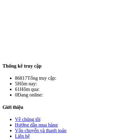
Thống kê truy cập
86817
Tổng truy cập:
5
Hôm nay:
61
Hôm qua:
0
Đang online:
Giới thiệu
Về chúng tôi
Hướng dẫn mua hàng
Vận chuyển và thanh toán
Liên hệ