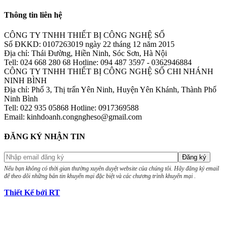
Thông tin liên hệ
CÔNG TY TNHH THIẾT BỊ CÔNG NGHỆ SỐ
Số ĐKKD: 0107263019 ngày 22 tháng 12 năm 2015
Địa chỉ: Thái Đường, Hiền Ninh, Sóc Sơn, Hà Nội
Tell: 024 668 280 68 Hotline: 094 487 3597 - 0362946884
CÔNG TY TNHH THIẾT BỊ CÔNG NGHỆ SỐ CHI NHÁNH
NINH BÌNH
Địa chỉ: Phố 3, Thị trấn Yên Ninh, Huyện Yên Khánh, Thành Phố
Ninh Bình
Tell: 022 935 05868 Hotline: 0917369588
Email: kinhdoanh.congngheso@gmail.com
ĐĂNG KÝ NHẬN TIN
Nếu bạn không có thời gian thường xuyên duyệt website của chúng tôi. Hãy đăng ký email
để theo dõi những bản tin khuyến mại đặc biệt và các chương trình khuyến mại .
Thiết Kế bởi RT