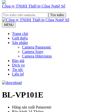
Công ty TNHH Thiết bị Công Nghệ Số
MENU
Trang chủ
Giới thiệu
Sản phẩm
Camera Panasonic
Camera Sony
Camera Hikivision
Báo giá
Dịch vụ
Tin tức
Liên hệ
BL-VP101E
Hãng sản xuất
Panasonic
Bảo hành
24 Tháng