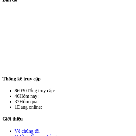
Thống kê truy cập
86930
Tổng truy cập:
46
Hôm nay:
37
Hôm qua:
1
Đang online:
Giới thiệu
Về chúng tôi