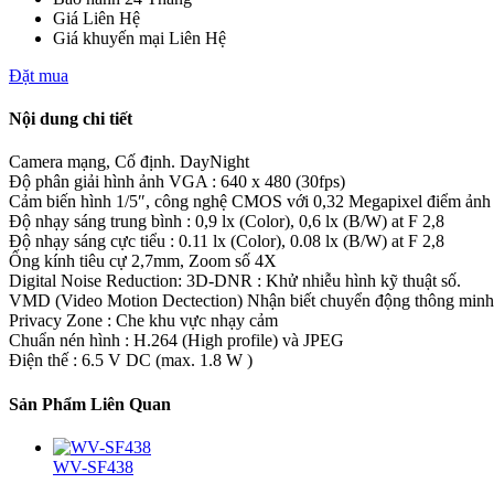
Giá
Liên Hệ
Giá khuyến mại
Liên Hệ
Đặt mua
Nội dung chi tiết
Camera mạng, Cố định. DayNight
Độ phân giải hình ảnh VGA : 640 x 480 (30fps)
Cảm biến hình 1/5″, công nghệ CMOS với 0,32 Megapixel điểm ảnh
Độ nhạy sáng trung bình : 0,9 lx (Color), 0,6 lx (B/W) at F 2,8
Độ nhạy sáng cực tiểu : 0.11 lx (Color), 0.08 lx (B/W) at F 2,8
Ống kính tiêu cự 2,7mm, Zoom số 4X
Digital Noise Reduction: 3D-DNR : Khử nhiễu hình kỹ thuật số.
VMD (Video Motion Dectection) Nhận biết chuyển động thông minh
Privacy Zone : Che khu vực nhạy cảm
Chuẩn nén hình : H.264 (High profile) và JPEG
Điện thế : 6.5 V DC (max. 1.8 W )
Sản Phẩm Liên Quan
WV-SF438