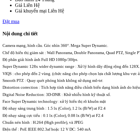
Giá
Liên Hệ
Giá khuyến mại
Liên Hệ
Đặt mua
Nội dung chi tiết
Camera mạng, hình cầu. Góc nhìn 360°. Mega Super Dynamic.
Chế độ hiển thị giám sát : Wall Panorama, Double Panorama, Quad PTZ, Single 
Độ phân giải hình ảnh Full HD 1080p/30fps.
Super Dynamic 128x wider dynamic range : Xử lý hình dãy động rộng đến 128X.
VIQS : cho phép đến 2 vùng. (chức năng cho phép chọn lựa chất lượng khu vực ả
Smooth PTZ : Quay quét phóng hình không sử dụng mô-tơ.
Distortion correction : Tích hợp tính năng điều chỉnh biến dạng hình ảnh do hiệ
Digital Noise Reduction: 3D-DNR : Khử nhiễu hình kỹ thuật số.
Face Super Dynamic technology: xử lý hiển thị rõ khuôn mặt
Độ nhạy sáng trung bình : 1.5 lx (Color), 1.2 lx (B/W) at F2.4
Độ nhạy sáng cực tiểu : 0.1 lx (Color), 0.08 lx (B/W) at F2.4
Chuẩn nén hình : H.264 (High profile), và JPEG
Điện thế : PoE IEEE 802.3af hoặc 12 V DC: 540 mA