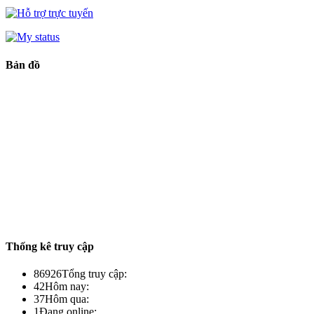
Bản đồ
Thống kê truy cập
86926
Tổng truy cập:
42
Hôm nay:
37
Hôm qua:
1
Đang online: