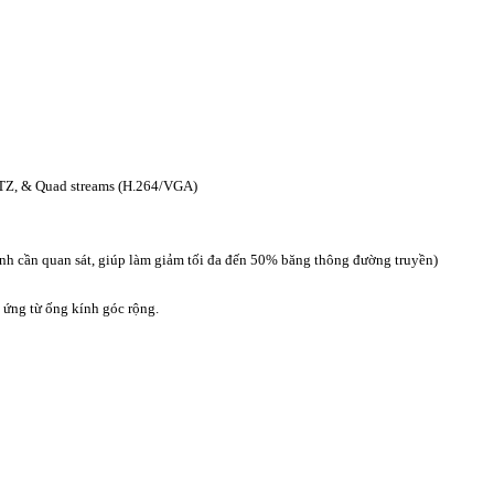
PTZ, & Quad streams (H.264/VGA)
nh cần quan sát, giúp làm giảm tối đa đến 50% băng thông đường truyền)
u ứng từ ống kính góc rộng.