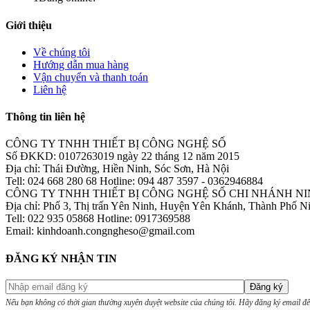
Giới thiệu
Về chúng tôi
Hướng dẫn mua hàng
Vận chuyển và thanh toán
Liên hệ
Thông tin liên hệ
CÔNG TY TNHH THIẾT BỊ CÔNG NGHỆ SỐ
Số ĐKKD: 0107263019 ngày 22 tháng 12 năm 2015
Địa chỉ: Thái Đường, Hiền Ninh, Sóc Sơn, Hà Nội
Tell: 024 668 280 68 Hotline: 094 487 3597 - 0362946884
CÔNG TY TNHH THIẾT BỊ CÔNG NGHỆ SỐ CHI NHÁNH NI
Địa chỉ: Phố 3, Thị trấn Yên Ninh, Huyện Yên Khánh, Thành Phố N
Tell: 022 935 05868 Hotline: 0917369588
Email: kinhdoanh.congngheso@gmail.com
ĐĂNG KÝ NHẬN TIN
Nếu bạn không có thời gian thường xuyên duyệt website của chúng tôi. Hãy đăng ký email để