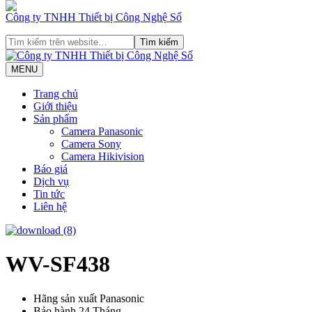
Công ty TNHH Thiết bị Công Nghệ Số
MENU
Trang chủ
Giới thiệu
Sản phẩm
Camera Panasonic
Camera Sony
Camera Hikivision
Báo giá
Dịch vụ
Tin tức
Liên hệ
WV-SF438
Hãng sản xuất
Panasonic
Bảo hành
24 Tháng