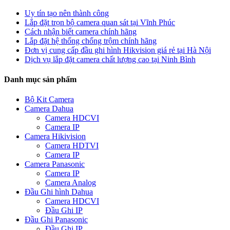
Uy tín tạo nên thành công
Lắp đặt trọn bộ camera quan sát tại Vĩnh Phúc
Cách nhận biết camera chính hãng
Lắp đặt hệ thống chống trộm chính hãng
Đơn vị cung cấp đầu ghi hình Hikvision giá rẻ tại Hà Nội
Dịch vụ lắp đặt camera chất lượng cao tại Ninh Bình
Danh mục sản phẩm
Bộ Kit Camera
Camera Dahua
Camera HDCVI
Camera IP
Camera Hikivision
Camera HDTVI
Camera IP
Camera Panasonic
Camera IP
Camera Analog
Đầu Ghi hình Dahua
Camera HDCVI
Đầu Ghi IP
Đầu Ghi Panasonic
Đầu Ghi IP