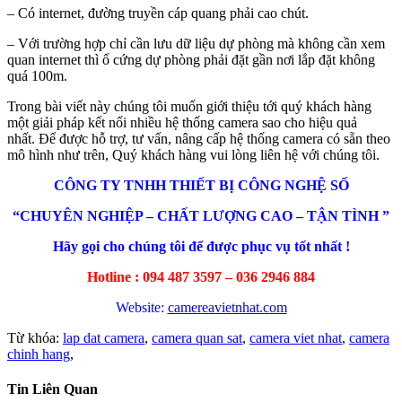
– Có internet, đường truyền cáp quang phải cao chút.
– Với trường hợp chỉ cần lưu dữ liệu dự phòng mà không cần xem
quan internet thì ổ cứng dự phòng phải đặt gần nơi lắp đặt không
quá 100m.
Trong bài viết này chúng tôi muốn giới thiệu tới quý khách hàng
một giải pháp kết nối nhiều hệ thống camera sao cho hiệu quả
nhất. Để được hỗ trợ, tư vấn, nâng cấp hệ thống camera có sẵn theo
mô hình như trên, Quý khách hàng vui lòng liên hệ với chúng tôi.
CÔNG TY TNHH THIẾT BỊ CÔNG NGHỆ SỐ
“CHUYÊN NGHIỆP – CHẤT LƯỢNG CAO – TẬN TÌNH ”
Hãy gọi cho chúng tôi để được phục vụ tốt nhất !
Hotline :
094 487 3597 – 036 2946 884
Website:
camereavietnhat.com
Từ khóa:
lap dat camera
,
camera quan sat
,
camera viet nhat
,
camera
chinh hang
,
Tin Liên Quan