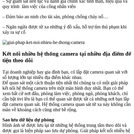
– Sự giám sát liên tục và đánh giá chính xác tinh thần, hiệu quả và
quy trình làm việc của công nhân viên
– Đảm bảo an ninh cho tài sản, phòng chống cháy nổ…
– Ngăn ngừa được từ xa những ý đồ xấu, hỗ trợ tìm thủ phạm khi
xảy ra sự cố
Kết nối
nhiều
hệ thống camera tại nhiều địa điểm để
tiện theo dõi
Tại doanh nghiệp hay gia đình bạn, có lắp đặt camera quan sát với
số lượng lớn tại nhiều địa điểm khác nhau.
Để quan sát một cách thuận tiện nhất thì chúng ta có một giải pháp
kết nối hệ thống camera trên một màn hình duy nhất. Bạn có thể
xem bất cứ nơi đâu, phòng làm việc, phòng ngủ, phòng khách, chỉ
cần bật tivi lên là bạn có thể quan sát được tất cả những nơi bạn lắp
đặt camera quan sát. Hệ thống camera quan sát từ xa này không cần
màn về khoảng cách cũng như bề rộng.
Sao lưu dữ liệu dự phòng
Hình ảnh sẽ được lưu lại từ những hệ thống trung tâm theo dõi và
được gọi là biện pháp sao lưu dự phòng. Giải pháp kết nối nhiều hệ