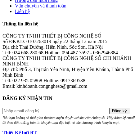
Hướng dẫn mua hàng
Vận chuyển và thanh toán
Liên hệ
Thông tin liên hệ
CÔNG TY TNHH THIẾT BỊ CÔNG NGHỆ SỐ
Số ĐKKD: 0107263019 ngày 22 tháng 12 năm 2015
Địa chỉ: Thái Đường, Hiền Ninh, Sóc Sơn, Hà Nội
Tell: 024 668 280 68 Hotline: 094 487 3597 - 0362946884
CÔNG TY TNHH THIẾT BỊ CÔNG NGHỆ SỐ CHI NHÁNH
NINH BÌNH
Địa chỉ: Phố 3, Thị trấn Yên Ninh, Huyện Yên Khánh, Thành Phố
Ninh Bình
Tell: 022 935 05868 Hotline: 0917369588
Email: kinhdoanh.congngheso@gmail.com
ĐĂNG KÝ NHẬN TIN
Nếu bạn không có thời gian thường xuyên duyệt website của chúng tôi. Hãy đăng ký email
để theo dõi những bản tin khuyến mại đặc biệt và các chương trình khuyến mại .
Thiết Kế bởi RT