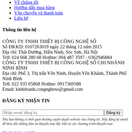
Về chúng tôi
Hướng dẫn mua hàng
Vận chuyển và thanh toán
Liên hệ
Thông tin liên hệ
CÔNG TY TNHH THIẾT BỊ CÔNG NGHỆ SỐ
Số ĐKKD: 0107263019 ngày 22 tháng 12 năm 2015
Địa chỉ: Thái Đường, Hiền Ninh, Sóc Sơn, Hà Nội
Tell: 024 668 280 68 Hotline: 094 487 3597 - 0362946884
CÔNG TY TNHH THIẾT BỊ CÔNG NGHỆ SỐ CHI NHÁNH
NINH BÌNH
Địa chỉ: Phố 3, Thị trấn Yên Ninh, Huyện Yên Khánh, Thành Phố
Ninh Bình
Tell: 022 935 05868 Hotline: 0917369588
Email: kinhdoanh.congngheso@gmail.com
ĐĂNG KÝ NHẬN TIN
Nếu bạn không có thời gian thường xuyên duyệt website của chúng tôi. Hãy đăng ký email
để theo dõi những bản tin khuyến mại đặc biệt và các chương trình khuyến mại .