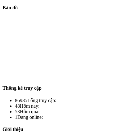
Bản đồ
Thống kê truy cập
86985
Tổng truy cập:
48
Hôm nay:
53
Hôm qua:
1
Đang online:
Giới thiệu