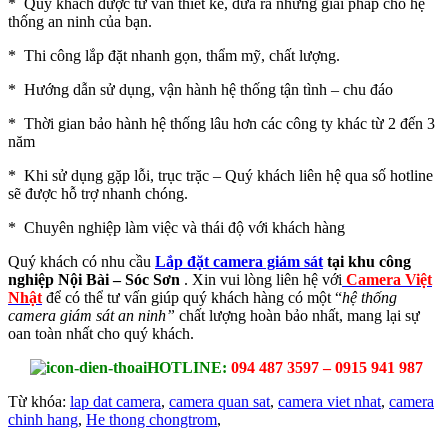
* Quý khách được tư vấn thiết kế, đưa ra những giải pháp cho hệ
thống an ninh của bạn.
* Thi công lắp đặt nhanh gọn, thẩm mỹ, chất lượng.
* Hướng dẫn sử dụng, vận hành hệ thống tận tình – chu đáo
* Thời gian bảo hành hệ thống lâu hơn các công ty khác từ 2 đến 3
năm
* Khi sử dụng gặp lỗi, trục trặc – Quý khách liên hệ qua số hotline
sẽ được hỗ trợ nhanh chóng.
* Chuyên nghiệp làm việc và thái độ với khách hàng
Quý khách có nhu cầu
Lắp đặt camera giám sát
tại khu công
nghiệp Nội Bài – Sóc Sơn
. Xin vui lòng liên hệ với
Camera Việt
Nhật
để có thể tư vấn giúp quý khách hàng có một “
hệ thống
camera giám sát an ninh”
chất lượng hoàn bảo nhất, mang lại sự
oan toàn nhất cho quý khách.
HOTLINE:
094 487 3597 – 0915 941 987
Từ khóa:
lap dat camera
,
camera quan sat
,
camera viet nhat
,
camera
chinh hang
,
He thong chongtrom
,