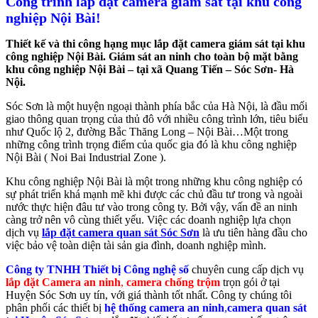
Công trình lắp đặt camera giám sát tại khu công
nghiệp Nội Bài!
Thiết kế và thi công hạng mục lắp đặt camera giám sát tại khu
công nghiệp Nội Bài. Giám sát an ninh cho toàn bộ mặt bằng
khu công nghiệp Nội Bài – tại xã Quang Tiến – Sóc Sơn- Hà
Nội.
Sóc Sơn là một huyện ngoại thành phía bắc của Hà Nội, là đầu mối
giao thông quan trọng của thủ đô với nhiều công trình lớn, tiêu biểu
như Quốc lộ 2, đường Bắc Thăng Long – Nội Bài…Một trong
những công trình trọng điểm của quốc gia đó là khu công nghiệp
Nội Bài ( Noi Bai Industrial Zone ).
Khu công nghiệp Nội Bài là một trong những khu công nghiệp có
sự phát triển khá mạnh mẽ khi được các chủ đầu tư trong và ngoài
nước thực hiện đâu tư vào trong công ty. Bởi vậy, vấn đề an ninh
càng trở nên vô cùng thiết yếu. Việc các doanh nghiệp lựa chọn
dịch vụ
lắp đặt camera quan sát Sóc Sơn
là ưu tiên hàng đầu cho
việc bảo vệ toàn diện tài sản gia đình, doanh nghiệp mình.
Công ty TNHH Thiết bị Công nghệ số
chuyên cung cấp dịch vụ
lắp đặt Camera an ninh
,
camera chống trộm
trọn gói ở tại
Huyện Sóc Sơn uy tín, với giá thành tốt nhất. Công ty chúng tôi
phân phối các thiết bị
hệ thống
camera an ninh
,
camera quan sát