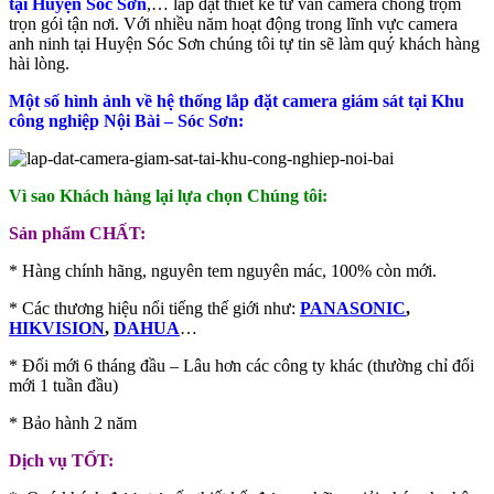
tại Huyện Sóc Sơn
,… lắp đặt thiết kế tư vấn camera chống trộm
trọn gói tận nơi. Với nhiều năm hoạt động trong lĩnh vực camera
anh ninh tại Huyện Sóc Sơn chúng tôi tự tin sẽ làm quý khách hàng
hài lòng.
Một số hình ảnh về hệ thống lắp đặt camera giám sát tại Khu
công nghiệp Nội Bài – Sóc Sơn:
Vì sao Khách hàng lại lựa chọn Chúng tôi:
Sản phẩm CHẤT:
* Hàng chính hãng, nguyên tem nguyên mác, 100% còn mới.
* Các thương hiệu nổi tiếng thế giới như:
PANASONIC
,
HIKVISION
,
DAHUA
…
* Đổi mới 6 tháng đầu – Lâu hơn các công ty khác (thường chỉ đổi
mới 1 tuần đầu)
* Bảo hành 2 năm
Dịch vụ TỐT: