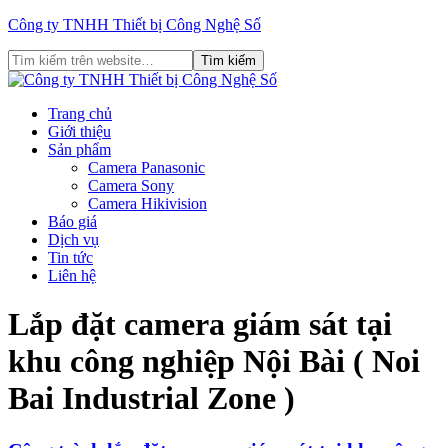
Công ty TNHH Thiết bị Công Nghệ Số
Trang chủ
Giới thiệu
Sản phẩm
Camera Panasonic
Camera Sony
Camera Hikivision
Báo giá
Dịch vụ
Tin tức
Liên hệ
Lắp đặt camera giám sát tại
khu công nghiệp Nội Bài ( Noi
Bai Industrial Zone )