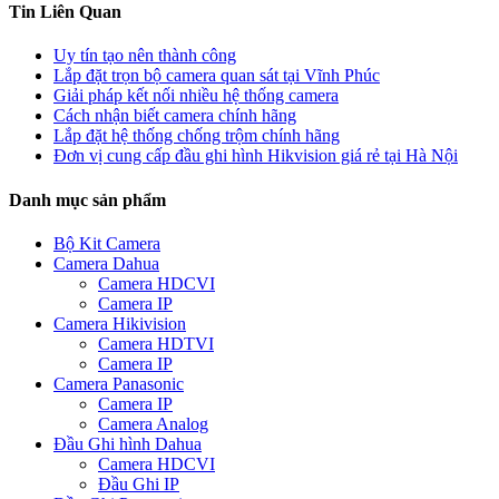
Tin Liên Quan
Uy tín tạo nên thành công
Lắp đặt trọn bộ camera quan sát tại Vĩnh Phúc
Giải pháp kết nối nhiều hệ thống camera
Cách nhận biết camera chính hãng
Lắp đặt hệ thống chống trộm chính hãng
Đơn vị cung cấp đầu ghi hình Hikvision giá rẻ tại Hà Nội
Danh mục sản phẩm
Bộ Kit Camera
Camera Dahua
Camera HDCVI
Camera IP
Camera Hikivision
Camera HDTVI
Camera IP
Camera Panasonic
Camera IP
Camera Analog
Đầu Ghi hình Dahua
Camera HDCVI
Đầu Ghi IP