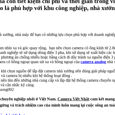
à còn tiết kiệm chi phí và thời gian trong 
o là phù hợp với khu công nghiệp, nhà xưởn
 nhà xưởng, nhà máy để bạn có những lựa chọn phù hợp với doanh nghi
 tầm nhìn xa và góc quay rộng, bạn nên chọn camera có ống kính từ 
 nghiệp sẽ sử dụng dòng điện 3 pha, khi sử dụng sẽ xuất hiện các hiệ
c phương án chống nhiễu hoặc bằng cách đi dây tránh xa nguồn điện 3 
mera có hồng ngoại quan sát xa và hồng ngoại của
camera analog
nhà x
 khi chọn nguồn để lắp đặt camera nhà xưởng nên dùng giải pháp nguồn 
 và camera bị nhiễu khi hệ thống hoạt đông .
nên tìm đến những nhà cung cấp và lắp đặt hệ thống camera chuyên nghi
u và cân nhắc kỹ càng.
nh chuyên nghiệp nhất ở Việt Nam.
Camera Việt Nhật
cam kết mang 
ngừng và trách nhiệm cao của mình luôn mang lại cuộc sống an toàn