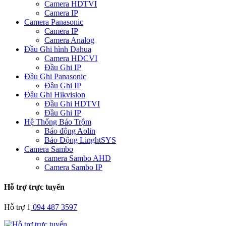
Camera HDTVI
Camera IP
Camera Panasonic
Camera IP
Camera Analog
Đầu Ghi hình Dahua
Camera HDCVI
Đầu Ghi IP
Đầu Ghi Panasonic
Đầu Ghi IP
Đầu Ghi Hikvision
Đầu Ghi HDTVI
Đầu Ghi IP
Hệ Thống Báo Trộm
Báo động Aolin
Báo Động LinghtSYS
Camera Sambo
camera Sambo AHD
Camera Sambo IP
Hỗ trợ trực tuyến
Hỗ trợ 1
094 487 3597