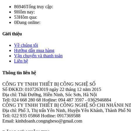
86946
Tổng truy cập:
9
Hôm nay:
53
Hôm qua:
0
Đang online:
Giới thiệu
Về chúng tôi
Hướng dẫn mua hàng
Vận chuyển và thanh toán
Liên hệ
Thông tin liên hệ
CÔNG TY TNHH THIẾT BỊ CÔNG NGHỆ SỐ
Số ĐKKD: 0107263019 ngày 22 tháng 12 năm 2015
Địa chỉ: Thái Đường, Hiền Ninh, Sóc Sơn, Hà Nội
Tell: 024 668 280 68 Hotline: 094 487 3597 - 0362946884
CÔNG TY TNHH THIẾT BỊ CÔNG NGHỆ SỐ CHI NHÁNH NI
Địa chỉ: Phố 3, Thị trấn Yên Ninh, Huyện Yên Khánh, Thành Phố N
Tell: 022 935 05868 Hotline: 0917369588
Email: kinhdoanh.congngheso@gmail.com